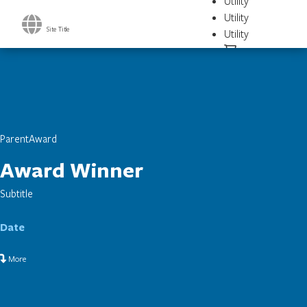
Utility
Utility
Site Title
Utility
Parent
Award
Award Winner
Subtitle
Date
More